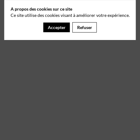
A propos des cookies sur ce site
Ce site utilise des cookies visant à améliorer votre expérience.
Accepter
Refuser
Il manque du contenu : rafraichissez votre navigateur