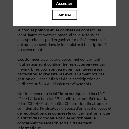
s’inscrire à un évènement, d’accéder au site d’un
Accepter
évènement, et de consulter les informations relatives
à l’organisation pratique et logistique d’un
Refuser
évènement.
Les données personnelles recueillies par inwink sont
le nom, le prénom et les données de contact, les
identifiants et mots de passe, ainsi que tous les
champs choisis par l’organisateur d’évènements et
qui apparaissent dans le formulaire d’inscription à
un évènement.
Ces données à caractère personnel concernant
l’utilisateur sont confidentielles et conservées par
inwink. Elles pourront être communiquées à ses
partenaires et prestataires exclusivement pour la
gestion de l’inscription et de la participation de
l’utilisateur à un ou plusieurs évènements.
Conformément à la loi "Informatique et Libertés"
n°78-17 du 6 janvier 1978 telle que modifiée par la
loi n°2004-801 du 6 août 2004, sur justification de
son identité, l’utilisateur dispose d'un droit d'accès et
de rectification des données le concernant, ainsi que
du droit de s’opposer à ce que les données le
concernant fassent l'objet d'un traitement
informatique