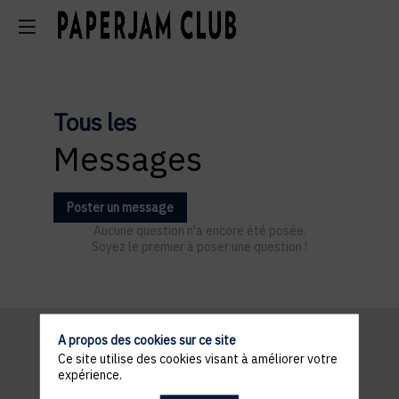
Tous les
Messages
Poster un message
Aucune question n'a encore été posée.
Soyez le premier à poser une question !
A propos des cookies sur ce site
Ce site utilise des cookies visant à améliorer votre
Informations
expérience.