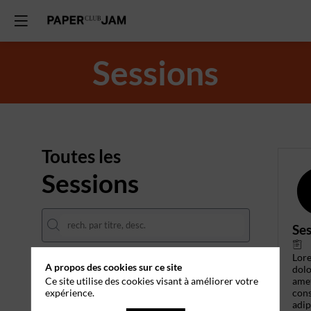
Sessions
Toutes les
Sessions
Ses
Lor
A propos des cookies sur ce site
DATES
dolo
ame
Ce site utilise des cookies visant à améliorer votre
cons
expérience.
THÈMATIQUES
adip