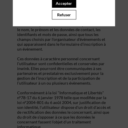
s’inscrire à un évènement, d’accéder au site d’un
Accepter
évènement, et de consulter les informations relatives
à l’organisation pratique et logistique d’un
Refuser
évènement.
Les données personnelles recueillies par inwink sont
le nom, le prénom et les données de contact, les
identifiants et mots de passe, ainsi que tous les
champs choisis par l’organisateur d’évènements et
qui apparaissent dans le formulaire d’inscription à
un évènement.
Ces données à caractère personnel concernant
l’utilisateur sont confidentielles et conservées par
inwink. Elles pourront être communiquées à ses
partenaires et prestataires exclusivement pour la
gestion de l’inscription et de la participation de
l’utilisateur à un ou plusieurs évènements.
Conformément à la loi "Informatique et Libertés"
n°78-17 du 6 janvier 1978 telle que modifiée par la
loi n°2004-801 du 6 août 2004, sur justification de
son identité, l’utilisateur dispose d'un droit d'accès et
de rectification des données le concernant, ainsi que
du droit de s’opposer à ce que les données le
concernant fassent l'objet d'un traitement
informatique