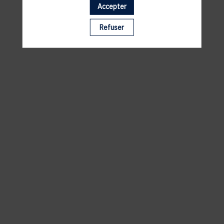
Accepter
Il manque du contenu : rafraichissez votre navigateur
Refuser