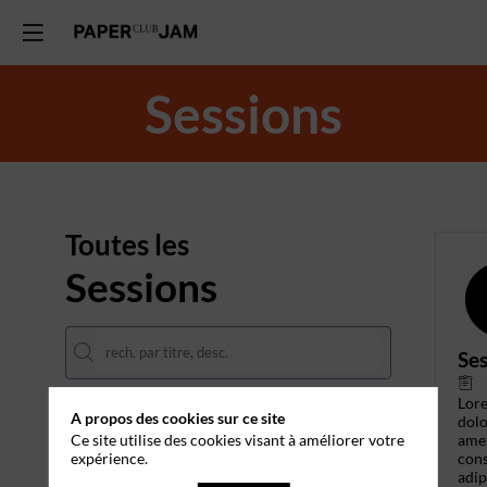
Sessions
Toutes les
Sessions
Ses
Lor
A propos des cookies sur ce site
DATES
dolo
ame
Ce site utilise des cookies visant à améliorer votre
cons
expérience.
THÈMATIQUES
adip