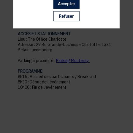
Accepter
pratiques
Refuser
ACCÈS ET STATIONNEMENT
Lieu : The Office Charlotte
Adresse : 29 Bd Grande-Duchesse Charlotte, 1331
Belair Luxembourg
Parking à proximité :
Parking Monterey
PROGRAMME
8h15 : Accueil des participants / Breakfast
8h30 : Début de l'événement
10h00 : Fin de l'événement