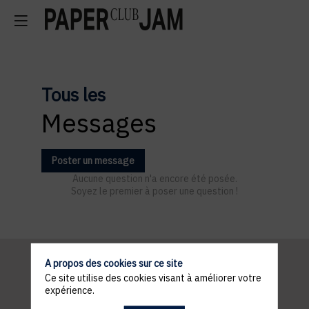
Tous les
Messages
Poster un message
Aucune question n'a encore été posée.
Soyez le premier à poser une question !
A propos des cookies sur ce site
Ce site utilise des cookies visant à améliorer votre
Informations
expérience.