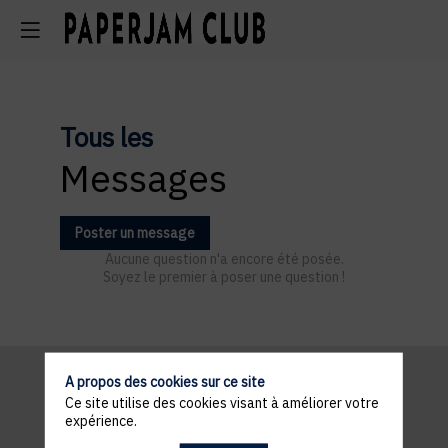
Tous les
Messages
Poster un message
Aucune question n'a encore été posée.
Soyez le premier à poser une question !
A propos des cookies sur ce site
Ce site utilise des cookies visant à améliorer votre
Informations
expérience.