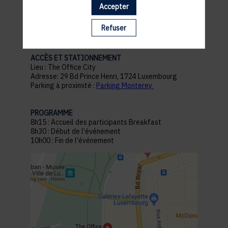
Accepter
pratiques
Refuser
ACCÈS ET STATIONNEMENT
Lieu : The Office City
Adresse: 29 Bd Prince Henri, 1724 Luxembourg
Parking à proximité :
Parking Monterey
PROGRAMME
8h15 : Accueil des participants Breakfast
8h30 : Début de l'événement
10h00 : Fin de l'événement