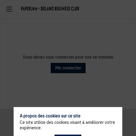
Vous devez vous connecter pour voir ce contenu
Me connecter
A propos des cookies sur ce site
Ce site utilise des cookies visant à améliorer votre
expérience.
Informations