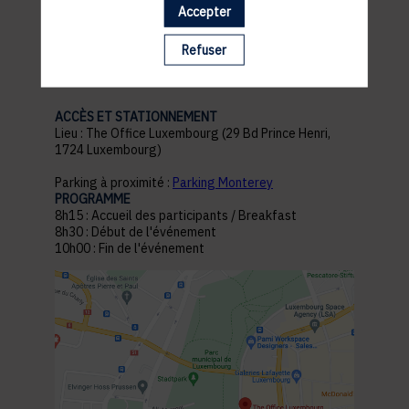
Accepter
pratiques
Refuser
ACCÈS ET STATIONNEMENT
Lieu : The Office Luxembourg (29 Bd Prince Henri,
1724 Luxembourg)
Parking à proximité :
Parking Monterey
PROGRAMME
8h15 : Accueil des participants / Breakfast
8h30 : Début de l'événement
10h00 : Fin de l'événement