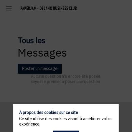
Tous les
Messages
Poster un message
Aucune question n'a encore été posée.
Soyez le premier à poser une question !
A propos des cookies sur ce site
Ce site utilise des cookies visant à améliorer votre
Informations
expérience.