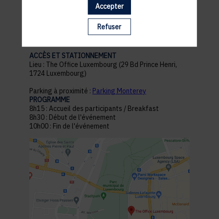
Accepter
pratiques
Refuser
ACCÈS ET STATIONNEMENT
Lieu : The Office Luxembourg (29 Bd Prince Henri,
1724 Luxembourg)
Parking à proximité :
Parking Monterey
PROGRAMME
8h15 : Accueil des participants / Breakfast
8h30 : Début de l'événement
10h00 : Fin de l'événement