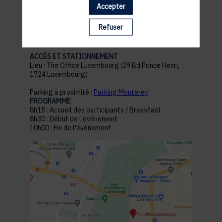
Accepter
pratiques
Refuser
ACCÈS ET STATIONNEMENT
Lieu : The Office Luxembourg (29 Bd Prince Henri,
1724 Luxembourg)
Parking à proximité :
Parking Monterey
PROGRAMME
8h15 : Accueil des participants / Breakfast
8h30 : Début de l'événement
10h00 : Fin de l'événement