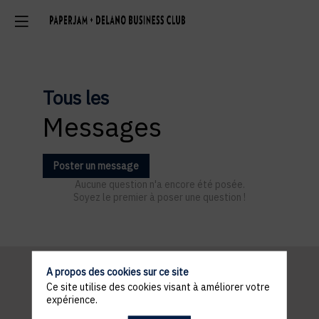
Tous les
Messages
Poster un message
Aucune question n'a encore été posée.
Soyez le premier à poser une question !
A propos des cookies sur ce site
Ce site utilise des cookies visant à améliorer votre
Informations
expérience.