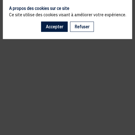
A propos des cookies sur ce site
Ce site utilise des cookies visant à améliorer votre expérience.
Accepter
Refuser
Il manque du contenu : rafraichissez votre navigateur