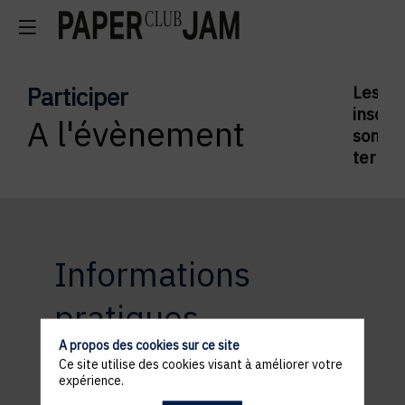
Participer
Les
inscrip
A l'évènement
sont
termi
Informations
pratiques
A propos des cookies sur ce site
Ce site utilise des cookies visant à améliorer votre
expérience.
ACCÈS ET STATIONNEMENT