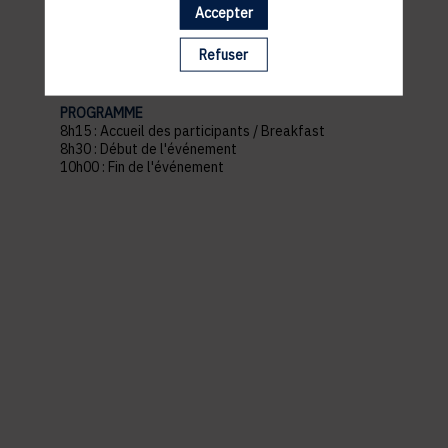
Lieu : The Office Charlotte
Accepter
Adresse : 29 Bd Grande-Duchesse Charlotte, 1331
Belair Luxembourg
Refuser
Parking à proximité :
Parking Monterey
PROGRAMME
8h15 : Accueil des participants / Breakfast
8h30 : Début de l'événement
10h00 : Fin de l'événement