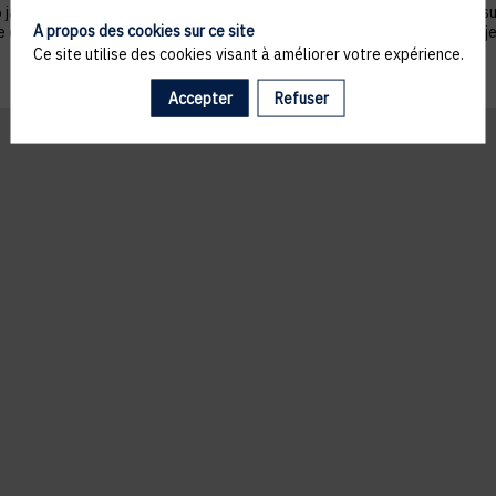
nvier 1978 telle que modifiée par la loi n°2004-801 du 6 août 2004, sur ju
A propos des cookies sur ce site
ue du droit de s’opposer à ce que les données le concernant fassent l'obj
Ce site utilise des cookies visant à améliorer votre expérience.
Accepter
Refuser