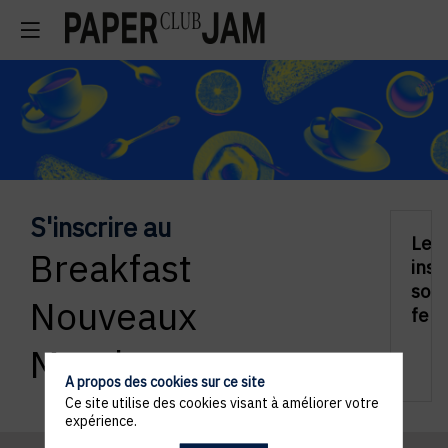
S'inscrire au
Les
Breakfast
insc
sont
Nouveaux
fer
Membres
A propos des cookies sur ce site
Ce site utilise des cookies visant à améliorer votre
expérience.