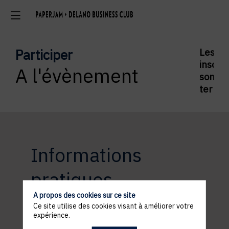
Participer
Les
inscrip
A l'évènement
sont
termi
Informations
pratiques
A propos des cookies sur ce site
Ce site utilise des cookies visant à améliorer votre
expérience.
ACCÈS ET STATIONNEMENT