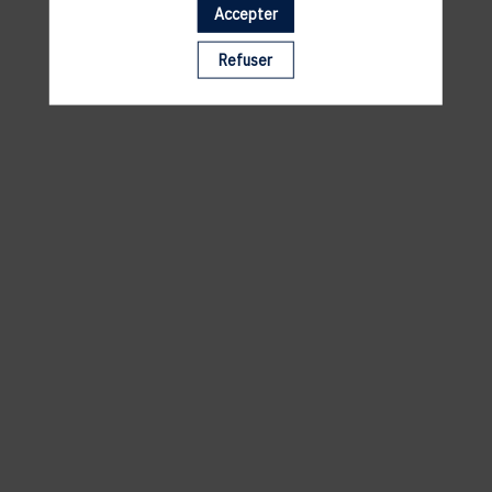
Accepter
Il manque du contenu : rafraichissez votre navigateur
Refuser