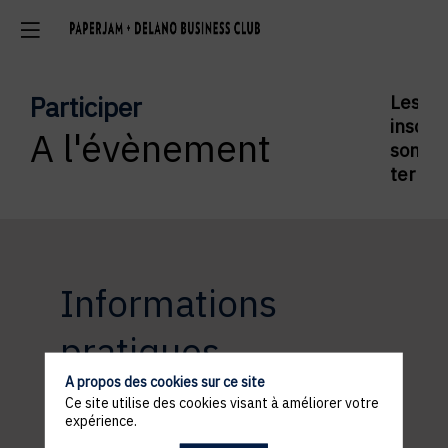
Participer
Les
inscrip
A l'évènement
sont
termi
Informations
pratiques
A propos des cookies sur ce site
Ce site utilise des cookies visant à améliorer votre
expérience.
ACCÈS ET STATIONNEMENT