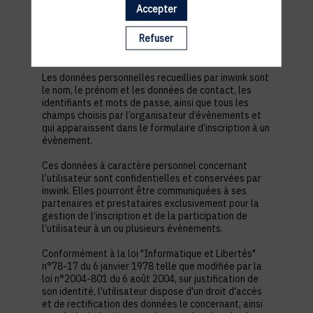
est nécessaire pour permettre à l’utilisateur de
Accepter
s’inscrire à un évènement, d’accéder au site d’un
évènement, et de consulter les informations
Refuser
relatives à l’organisation pratique et logistique d’un
évènement.
Les données personnelles recueillies par inwink sont
le nom, le prénom et les données de contact, les
identifiants et mots de passe, ainsi que tous les
champs choisis par l’organisateur d’évènements et
qui apparaissent dans le formulaire d’inscription à un
évènement.
Ces données à caractère personnel concernant
l’utilisateur sont confidentielles et conservées par
inwink. Elles pourront être communiquées à ses
partenaires et prestataires exclusivement pour la
gestion de l’inscription et de la participation de
l’utilisateur à un ou plusieurs évènements.
Conformément à la loi "Informatique et Libertés"
n°78-17 du 6 janvier 1978 telle que modifiée par la
loi n°2004-801 du 6 août 2004, sur justification de
son identité, l’utilisateur dispose d'un droit d'accès
et de rectification des données le concernant, ainsi