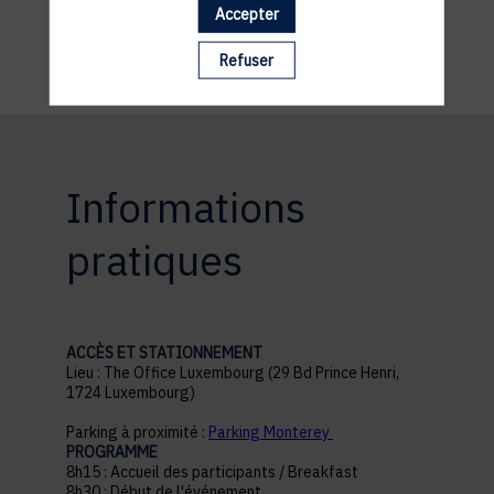
Accepter
Refuser
Informations
pratiques
ACCÈS ET STATIONNEMENT
Lieu : The Office Luxembourg (29 Bd Prince Henri,
1724 Luxembourg)
Parking à proximité :
Parking Monterey
PROGRAMME
8h15 : Accueil des participants / Breakfast
8h30 : Début de l'événement