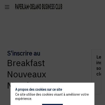
S'inscrire au
Les
Breakfast
insc
sont
Nouveaux
clos
Membres
A propos des cookies sur ce site
Ce site utilise des cookies visant à améliorer votre
expérience.