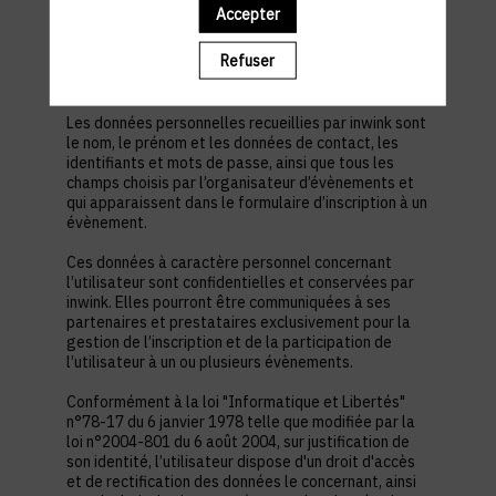
est nécessaire pour permettre à l’utilisateur de
Accepter
s’inscrire à un évènement, d’accéder au site d’un
évènement, et de consulter les informations
Refuser
relatives à l’organisation pratique et logistique d’un
évènement.
Les données personnelles recueillies par inwink sont
le nom, le prénom et les données de contact, les
identifiants et mots de passe, ainsi que tous les
champs choisis par l’organisateur d’évènements et
qui apparaissent dans le formulaire d’inscription à un
évènement.
Ces données à caractère personnel concernant
l’utilisateur sont confidentielles et conservées par
inwink. Elles pourront être communiquées à ses
partenaires et prestataires exclusivement pour la
gestion de l’inscription et de la participation de
l’utilisateur à un ou plusieurs évènements.
Conformément à la loi "Informatique et Libertés"
n°78-17 du 6 janvier 1978 telle que modifiée par la
loi n°2004-801 du 6 août 2004, sur justification de
son identité, l’utilisateur dispose d'un droit d'accès
et de rectification des données le concernant, ainsi