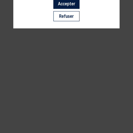
Accepter
Il manque du contenu : rafraichissez votre navigateur
Refuser