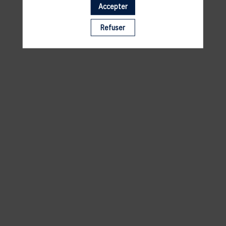
Accepter
Il manque du contenu : rafraichissez votre navigateur
Refuser