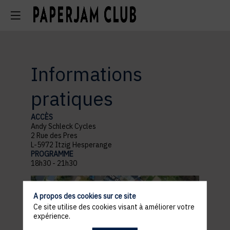
Informations
pratiques
ACCÈS
Andy Schleck Cycles
2 Rue des Pres
L-5972 Itzig Hesperange
PROGRAMME
18h30 - 21h30
A propos des cookies sur ce site
Ce site utilise des cookies visant à améliorer votre
expérience.