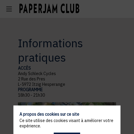
Informations
pratiques
ACCÈS
Andy Schleck Cycles
2 Rue des Pres
L-5972 Itzig Hesperange
PROGRAMME
18h30 - 21h30
A propos des cookies sur ce site
Ce site utilise des cookies visant à améliorer votre
expérience.