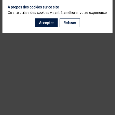
A propos des cookies sur ce site
Ce site utilise des cookies visant à améliorer votre expérience.
Accepter
Refuser
Il manque du contenu : rafraichissez votre navigateur