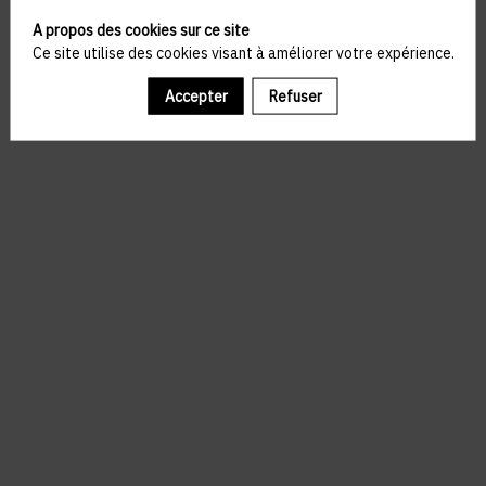
A propos des cookies sur ce site
Ce site utilise des cookies visant à améliorer votre expérience.
Accepter
Refuser
Il manque du contenu : rafraichissez votre navigateur