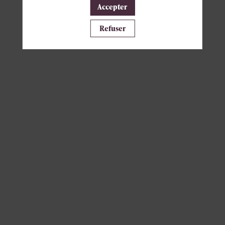
Accepter
Il manque du contenu : rafraichissez votre navigateur
Refuser