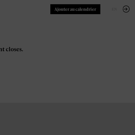
Ajouter au calendrier
FR
EN
nt closes.