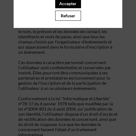
s’inscrire à un évènement, d’accéder au site d’un
Accepter
évènement, et de consulter les informations relatives
à l’organisation pratique et logistique d’un
Refuser
évènement.
Les données personnelles recueillies par inwink sont
le nom, le prénom et les données de contact, les
identifiants et mots de passe, ainsi que tous les
champs choisis par l’organisateur d’évènements et
qui apparaissent dans le formulaire d’inscription à
un évènement.
Ces données à caractère personnel concernant
l’utilisateur sont confidentielles et conservées par
inwink. Elles pourront être communiquées à ses
partenaires et prestataires exclusivement pour la
gestion de l’inscription et de la participation de
l’utilisateur à un ou plusieurs évènements.
Conformément à la loi "Informatique et Libertés"
n°78-17 du 6 janvier 1978 telle que modifiée par la
loi n°2004-801 du 6 août 2004, sur justification de
son identité, l’utilisateur dispose d'un droit d'accès et
de rectification des données le concernant, ainsi que
du droit de s’opposer à ce que les données le
concernant fassent l'objet d'un traitement
informatique