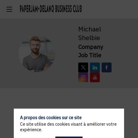
Michael
Shelbie
Company
MS
Job Title
Description
A propos des cookies sur ce site
Lorem ipsum dolor sit amet, consectetur adipiscing
Ce site utilise des cookies visant à améliorer votre
elit, sed do eiusmod tempor incididunt ut labore et
expérience.
dolore magna aliqua. Ut enim ad minim veniam, quis