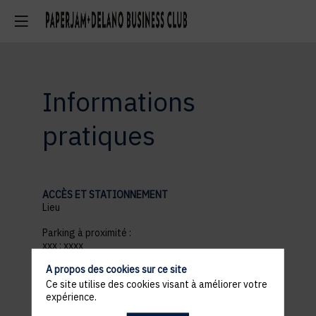
Informations
pratiques
ACCÈS ET STATIONNEMENT
Lieu
Parking à proximité :
xxx : xxxx
xxx : xxxx
A propos des cookies sur ce site
PROGRAMME
18h30 : xxx
Ce site utilise des cookies visant à améliorer votre
18h30 : xxx
expérience.
18h30 : xxx