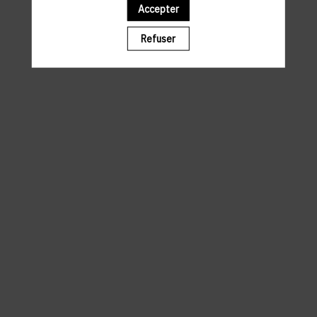
Accepter
Il manque du contenu : rafraichissez votre navigateur
Refuser