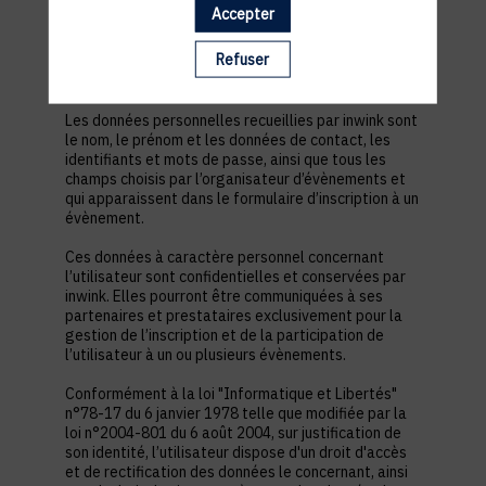
est nécessaire pour permettre à l’utilisateur de
Accepter
s’inscrire à un évènement, d’accéder au site d’un
évènement, et de consulter les informations
Refuser
relatives à l’organisation pratique et logistique d’un
évènement.
Les données personnelles recueillies par inwink sont
le nom, le prénom et les données de contact, les
identifiants et mots de passe, ainsi que tous les
champs choisis par l’organisateur d’évènements et
qui apparaissent dans le formulaire d’inscription à un
évènement.
Ces données à caractère personnel concernant
l’utilisateur sont confidentielles et conservées par
inwink. Elles pourront être communiquées à ses
partenaires et prestataires exclusivement pour la
gestion de l’inscription et de la participation de
l’utilisateur à un ou plusieurs évènements.
Conformément à la loi "Informatique et Libertés"
n°78-17 du 6 janvier 1978 telle que modifiée par la
loi n°2004-801 du 6 août 2004, sur justification de
son identité, l’utilisateur dispose d'un droit d'accès
et de rectification des données le concernant, ainsi