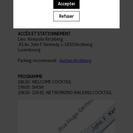
Accepter
pratiques
Refuser
ACCÈS ET STATIONNEMENT
Lieu : Kinepolis Kirchberg
45 Av. John F. Kennedy, L-1855 Kirchberg
Luxembourg
Parking recommandé :
Auchan Kirchberg
PROGRAMME
18h30 : WELCOME COCKTAIL
19h00 : SHOW
20h30- 22h30 : NETWORKING WALKING COCKTAIL