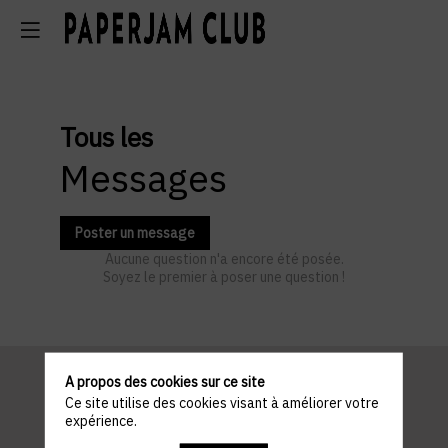
Tous les
Messages
Poster un message
Aucune question n'a encore été posée.
Soyez le premier à poser une question !
A propos des cookies sur ce site
Ce site utilise des cookies visant à améliorer votre
Informations
expérience.