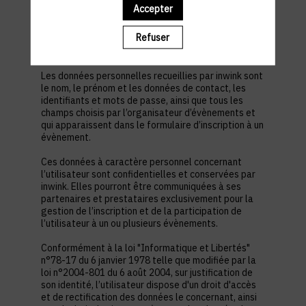
est nécessaire pour permettre à l’utilisateur de
Accepter
s’inscrire à un évènement, d’accéder au site d’un
évènement, et de consulter les informations
Refuser
relatives à l’organisation pratique et logistique d’un
évènement.
Les données personnelles recueillies par inwink sont
le nom, le prénom et les données de contact, les
identifiants et mots de passe, ainsi que tous les
champs choisis par l’organisateur d’évènements et
qui apparaissent dans le formulaire d’inscription à un
évènement.
Ces données à caractère personnel concernant
l’utilisateur sont confidentielles et conservées par
inwink. Elles pourront être communiquées à ses
partenaires et prestataires exclusivement pour la
gestion de l’inscription et de la participation de
l’utilisateur à un ou plusieurs évènements.
Conformément à la loi "Informatique et Libertés"
n°78-17 du 6 janvier 1978 telle que modifiée par la
loi n°2004-801 du 6 août 2004, sur justification de
son identité, l’utilisateur dispose d'un droit d'accès
et de rectification des données le concernant, ainsi