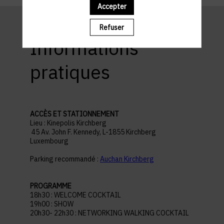
Accepter
Refuser
Informations
pratiques
ACCÈS ET STATIONNEMENT
Lieu : Kinepolis Kirchberg
45 Av. John F. Kennedy, L-1855 Kirchberg
Luxembourg
Parking recommandé :
Auchan Kirchberg
PROGRAMME
18h30 : WELCOME COCKTAIL
19h00 : SHOW
20h30- 22h30 : NETWORKING WALKING COCKTAIL