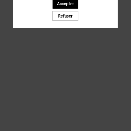
Accepter
Il manque du contenu : rafraichissez votre navigateur
Refuser