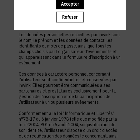
est nécessaire pour permettre à l’utilisateur de
Accepter
s’inscrire à un évènement, d’accéder au site d’un
évènement, et de consulter les informations
Refuser
relatives à l’organisation pratique et logistique d’un
évènement.
Les données personnelles recueillies par inwink sont
le nom, le prénom et les données de contact, les
identifiants et mots de passe, ainsi que tous les
champs choisis par l’organisateur d’évènements et
qui apparaissent dans le formulaire d’inscription à un
évènement.
Ces données à caractère personnel concernant
l’utilisateur sont confidentielles et conservées par
inwink. Elles pourront être communiquées à ses
partenaires et prestataires exclusivement pour la
gestion de l’inscription et de la participation de
l’utilisateur à un ou plusieurs évènements.
Conformément à la loi "Informatique et Libertés"
n°78-17 du 6 janvier 1978 telle que modifiée par la
loi n°2004-801 du 6 août 2004, sur justification de
son identité, l’utilisateur dispose d'un droit d'accès
et de rectification des données le concernant, ainsi