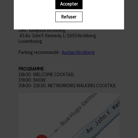
Accepter
Refuser
ACCÈS ET STATIONNEMENT
Lieu : Kinepolis Kirchberg
45 Av. John F. Kennedy, L-1855 Kirchberg
Luxembourg
Parking recommandé :
Auchan Kirchberg
PROGRAMME
18h30 : WELCOME COCKTAIL
19h00 : SHOW
20h30- 22h30 : NETWORKING WALKING COCKTAIL