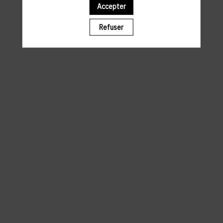
Accepter
Il manque du contenu : rafraichissez votre navigateur
Refuser