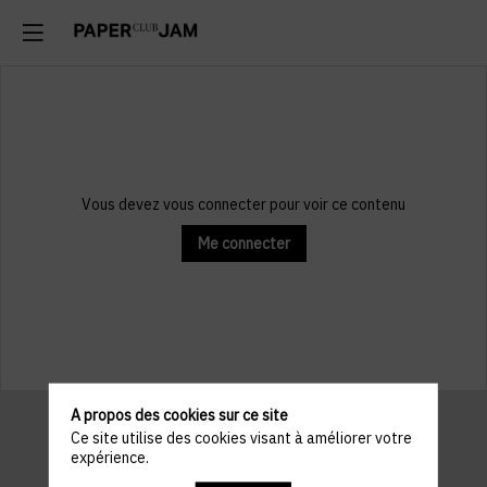
Vous devez vous connecter pour voir ce contenu
Me connecter
A propos des cookies sur ce site
Ce site utilise des cookies visant à améliorer votre
expérience.
Informations