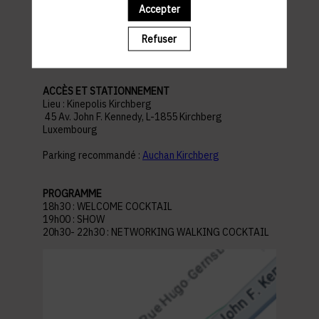
Accepter
pratiques
Refuser
ACCÈS ET STATIONNEMENT
Lieu : Kinepolis Kirchberg
45 Av. John F. Kennedy, L-1855 Kirchberg
Luxembourg
Parking recommandé :
Auchan Kirchberg
PROGRAMME
18h30 : WELCOME COCKTAIL
19h00 : SHOW
20h30- 22h30 : NETWORKING WALKING COCKTAIL