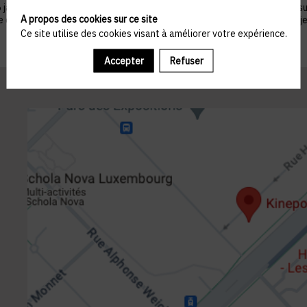
nvier 1978 telle que modifiée par la loi n°2004-801 du 6 août 2004, sur ju
A propos des cookies sur ce site
ue du droit de s’opposer à ce que les données le concernant fassent l'obj
Ce site utilise des cookies visant à améliorer votre expérience.
Accepter
Refuser