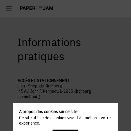
Informations
pratiques
ACCÈS ET STATIONNEMENT
Lieu : Kinepolis Kirchberg
45 Av. John F. Kennedy, L-1855 Kirchberg
Luxembourg
Parking recommandé :
Auchan Kirchberg
A propos des cookies sur ce site
Ce site utilise des cookies visant à améliorer votre
PROGRAMME
expérience.
18h30 : WELCOME COCKTAIL