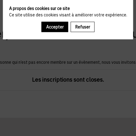
A propos des cookies sur ce site
Ce site utilise des cookies visant à améliorer votre expérience.
S'inscrire au
Accepter
Refuser
rjam 10x6 – The CX Revol
sonne qui n’est pas encore membre sur un évènement, nous vous inviton
Les inscriptions sont closes.