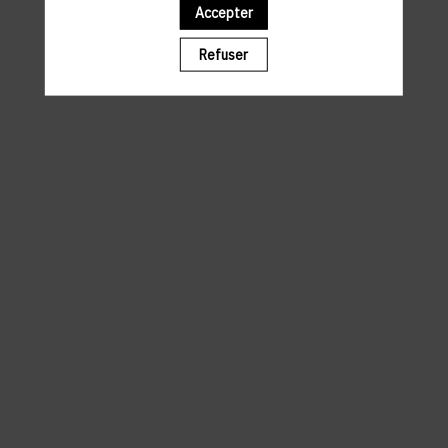
Accepter
Il manque du contenu : rafraichissez votre navigateur
Refuser