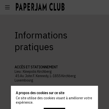
Informations
pratiques
ACCÈS ET STATIONNEMENT
Lieu : Kinepolis Kirchberg
45 Av. John F. Kennedy, L-1855 Kirchberg
Luxembourg
Parking recommandé :
Auchan Kirchberg
A propos des cookies sur ce site
Ce site utilise des cookies visant à améliorer votre
PROGRAMME
expérience.
18h30 : WELCOME COCKTAIL