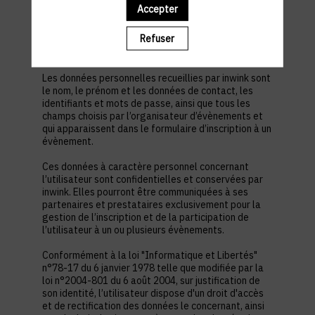
est nécessaire pour permettre à l’utilisateur de
Accepter
s’inscrire à un évènement, d’accéder au site d’un
évènement, et de consulter les informations
Refuser
relatives à l’organisation pratique et logistique d’un
évènement.
Les données personnelles recueillies par inwink sont
le nom, le prénom et les données de contact, les
identifiants et mots de passe, ainsi que tous les
champs choisis par l’organisateur d’évènements et
qui apparaissent dans le formulaire d’inscription à un
évènement.
Ces données à caractère personnel concernant
l’utilisateur sont confidentielles et conservées par
inwink. Elles pourront être communiquées à ses
partenaires et prestataires exclusivement pour la
gestion de l’inscription et de la participation de
l’utilisateur à un ou plusieurs évènements.
Conformément à la loi "Informatique et Libertés"
n°78-17 du 6 janvier 1978 telle que modifiée par la
loi n°2004-801 du 6 août 2004, sur justification de
son identité, l’utilisateur dispose d'un droit d'accès
et de rectification des données le concernant, ainsi