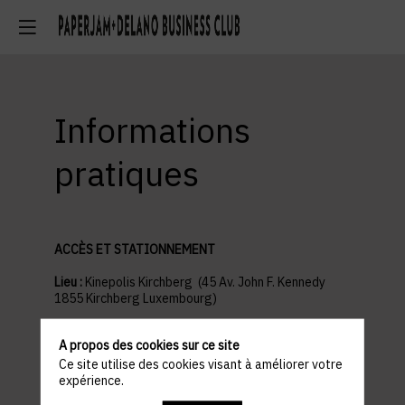
Informations
pratiques
ACCÈS ET STATIONNEMENT
Lieu :
Kinepolis Kirchberg (45 Av. John F. Kennedy
1855 Kirchberg Luxembourg)
Parking recommandé : Auchan Kirchberg
A propos des cookies sur ce site
Ce site utilise des cookies visant à améliorer votre
PROGRAMME
expérience.